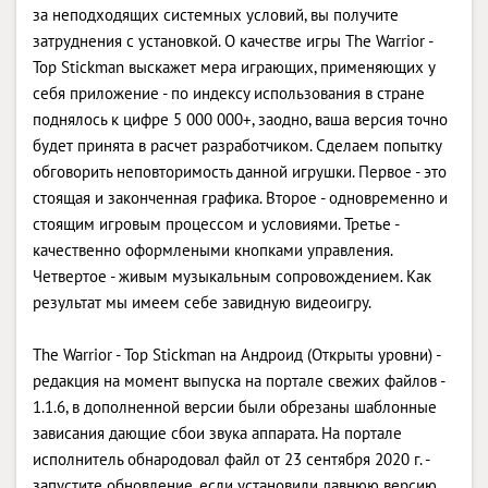
за неподходящих системных условий, вы получите
затруднения с установкой. О качестве игры The Warrior -
Top Stickman выскажет мера играющих, применяющих у
себя приложение - по индексу использования в стране
поднялось к цифре 5 000 000+, заодно, ваша версия точно
будет принята в расчет разработчиком. Сделаем попытку
обговорить неповторимость данной игрушки. Первое - это
стоящая и законченная графика. Второе - одновременно и
стоящим игровым процессом и условиями. Третье -
качественно оформлеными кнопками управления.
Четвертое - живым музыкальным сопровождением. Как
результат мы имеем себе завидную видеоигру.
The Warrior - Top Stickman на Андроид (Открыты уровни) -
редакция на момент выпуска на портале свежих файлов -
1.1.6, в дополненной версии были обрезаны шаблонные
зависания дающие сбои звука аппарата. На портале
исполнитель обнародовал файл от 23 сентября 2020 г. -
запустите обновление, если установили давнюю версию