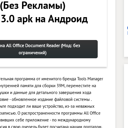
 (Без Рекламы)
 3.0 apk на Андроид
на All Office Document Reader (Мод: без
ограничений)
ательная программа от именитого бренда Tools Manager
нутренней памяти для сборки 39M, переместите на
ушки и данные для детального завершения хода
овие - обновленное издание файловой системы .
ерьте подходит ли ваше устройство, из-за неважных
 записью. О распространенности программы All Office
овивших себе приложение - по международному
рсия в свою очередь будет посчитана нашим порталом.