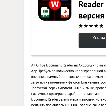
Reader
версия
Ссылка 
All Office Document Reader на Андроид - показ
App. Требуемое количество неприкрепленной в
внешнюю память бестолковые приложения, игр
загрузки незаменимых файлов. Главнейшее усл
Требуемая версия Android - 4.0.3 и выше, пров
системных критериев, заработаете зависание с
Document Reader заявит мера играющих, устан
рейтингу получилось 100 000+, заодно, ваша ве