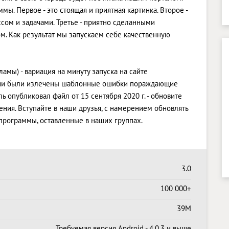
ы. Первое - это стоящая и приятная картинка. Второе -
ом и задачами. Третье - приятно сделанными
м. Как результат мы запускаем себе качественную
ламы) - вариация на минуту запуска на сайте
рсии были излечены шаблонные ошибки пораждающие
ь опубликовал файл от 15 сентября 2020 г. - обновите
ния. Вступайте в наши друзья, с намерением обновлять
рограммы, оставленные в наших группах.
3.0
100 000+
39M
Требуемая версия Android - 4.0.3 и выше