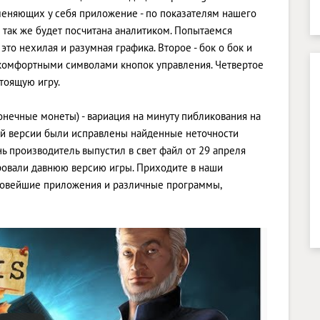
рименяющих у себя приложение - по показателям нашего
я так же будет посчитана аналитиком. Попытаемся
это нехилая и разумная графика. Второе - бок о бок и
 комфортными символами кнопок управления. Четвертое
тоящую игру.
сконечные монеты) - вариация на минуту пибликования на
ной версии были исправлены найденные неточности
ь производитель выпустил в свет файл от 29 апреля
лировали давнюю версию игры. Приходите в наши
 новейшие приложения и различные программы,