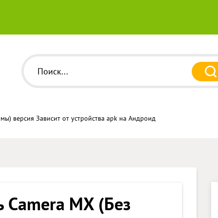
амы) версия Зависит от устройства apk на Андроид
ь Camera MX (Без