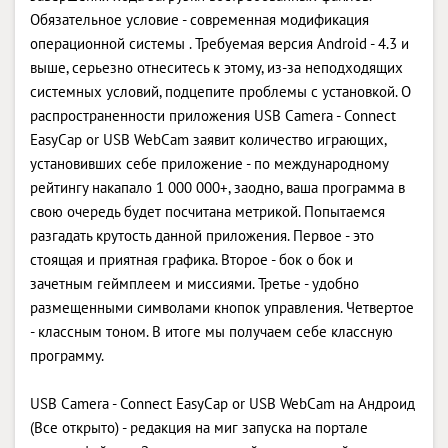
Обязательное условие - современная модификация
операционной системы . Требуемая версия Android - 4.3 и
выше, серьезно отнеситесь к этому, из-за неподходящих
системных условий, подцепите проблемы с установкой. О
распространенности приложения USB Camera - Connect
EasyCap or USB WebCam заявит количество играющих,
установивших себе приложение - по международному
рейтингу накапало 1 000 000+, заодно, ваша программа в
свою очередь будет посчитана метрикой. Попытаемся
разгадать крутость данной приложения. Первое - это
стоящая и приятная графика. Второе - бок о бок и
зачетным геймплеем и миссиями. Третье - удобно
размещенными символами кнопок управления. Четвертое
- классным тоном. В итоге мы получаем себе классную
программу.
USB Camera - Connect EasyCap or USB WebCam на Андроид
(Все открыто) - редакция на миг запуска на портале