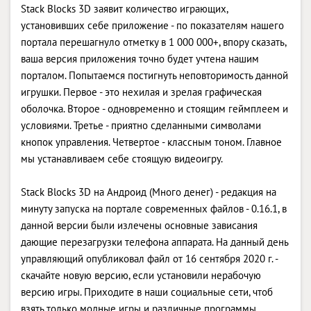
Stack Blocks 3D заявит количество играющих,
установивших себе приложение - по показателям нашего
портала перешагнуло отметку в 1 000 000+, впору сказать,
ваша версия приложения точно будет учтена нашим
порталом. Попытаемся постигнуть неповторимость данной
игрушки. Первое - это нехилая и зрелая графическая
оболочка. Второе - одновременно и стоящим геймплеем и
условиями. Третье - приятно сделанными символами
кнопок управления. Четвертое - классным тоном. Главное
мы устанавливаем себе стоящую видеоигру.
Stack Blocks 3D на Андроид (Много денег) - редакция на
минуту запуска на портале современных файлов - 0.16.1, в
данной версии были излечены основные зависания
дающие перезагрузки телефона аппарата. На данный день
управляющий опубликовал файл от 16 сентября 2020 г. -
скачайте новую версию, если установили нерабочую
версию игры. Приходите в наши социальные сети, чтоб
взять только модные игры и различные программы,