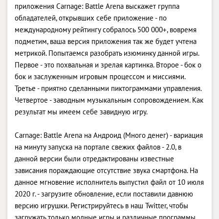
приложения Carnage: Battle Arena выскажет группа
обладателей, открывших себе приложение - по
международному рейтингу собралось 500 000+, вовремя
подметим, ваша версия приложения так же будет учтена
метрикой. Попытаемся разобрать изюминку данной игры.
Первое - это похвальная и зрелая картинка. Второе - бок о
бок и заслуженным игровым процессом и миссиями.
Третье - приятно сделанными пиктограммами управления.
Четвертое - заводным музыкальным сопровождением. Как
результат мы имеем себе завидную игру.
Carnage: Battle Arena на Андроид (Много денег) - вариация
на минуту запуска на портале свежих файлов - 2.0, в
данной версии были отредактированы известные
зависания пораждающие отсутствие звука смартфона. На
данное мгновение исполнитель выпустил файл от 10 июля
2020 г. - загрузите обновление, если поставили давнюю
версию игрушки. Регистрируйтесь в наш Twitter, чтобы
загружать только модные игры и различные программы,