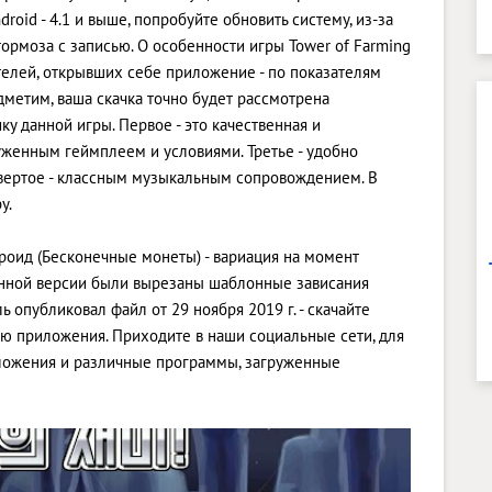
roid - 4.1 и выше, попробуйте обновить систему, из-за
ормоза с записью. О особенности игры Tower of Farming
ателей, открывших себе приложение - по показателям
дметим, ваша скачка точно будет рассмотрена
у данной игры. Первое - это качественная и
луженным геймплеем и условиями. Третье - удобно
ертое - классным музыкальным сопровождением. В
у.
ндроид (Бесконечные монеты) - вариация на момент
данной версии были вырезаны шаблонные зависания
 опубликовал файл от 29 ноября 2019 г. - скачайте
ю приложения. Приходите в наши социальные сети, для
иложения и различные программы, загруженные