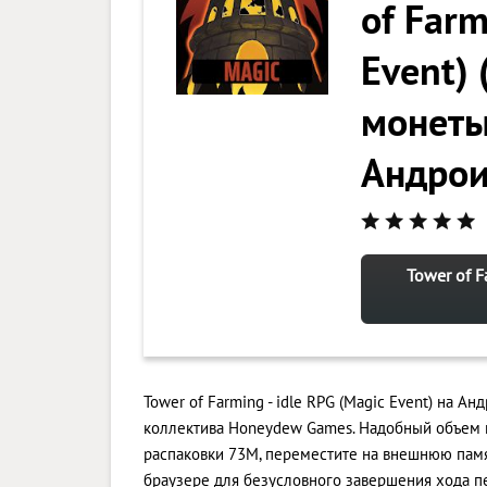
of Farm
Event)
монеты
Андро
Tower of F
Tower of Farming - idle RPG (Magic Event) на А
коллектива Honeydew Games. Надобный объем 
распаковки 73M, переместите на внешнюю памя
браузере для безусловного завершения хода п