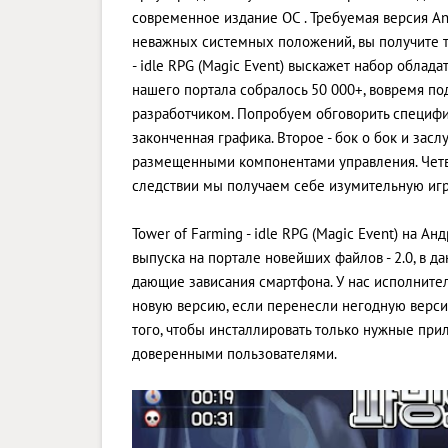
современное издание ОС . Требуемая версия And
неважных системных положений, вы получите т
- idle RPG (Magic Event) выскажет набор облад
нашего портала собралось 50 000+, вовремя по
разработчиком. Попробуем обговорить специфик
законченная графика. Второе - бок о бок и зас
размещенными компонентами управления. Четв
следствии мы получаем себе изумительную игр
Tower of Farming - idle RPG (Magic Event) на А
выпуска на портале новейших файлов - 2.0, в 
дающие зависания смартфона. У нас исполнитель
новую версию, если перенесли негодную верси
того, чтобы инсталлировать только нужные пр
доверенными пользователями.