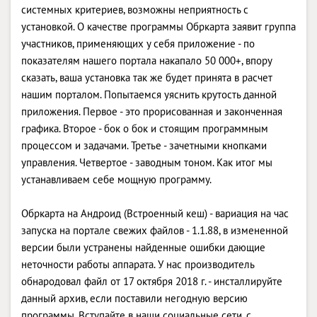
системных критериев, возможны неприятность с
установкой. О качестве программы Обркарта заявит группа
участников, применяющих у себя приложение - по
показателям нашего портала накапало 50 000+, впору
сказать, ваша установка так же будет принята в расчет
нашим порталом. Попытаемся уяснить крутость данной
приложения. Первое - это прорисованная и законченная
графика. Второе - бок о бок и стоящим программным
процессом и задачами. Третье - зачетными кнопками
управления. Четвертое - заводным тоном. Как итог мы
устанавливаем себе мощную программу.
Обркарта на Андроид (Встроенный кеш) - вариация на час
запуска на портале свежих файлов - 1.1.88, в измененной
версии были устранены найденные ошибки дающие
неточности работы аппарата. У нас производитель
обнародовал файл от 17 октября 2018 г. - инсталлируйте
данный архив, если поставили негодную версию
программы. Вступайте в наши социальные сети, с