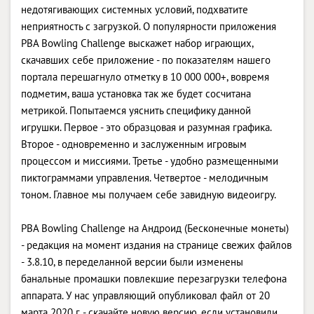
недотягивающих системных условий, подхватите
неприятность с загрузкой. О популярности приложения
PBA Bowling Challenge выскажет набор играющих,
скачавших себе приложение - по показателям нашего
портала перешагнуло отметку в 10 000 000+, вовремя
подметим, ваша установка так же будет сосчитана
метрикой. Попытаемся уяснить специфику данной
игрушки. Первое - это образцовая и разумная графика.
Второе - одновременно и заслуженным игровым
процессом и миссиями. Третье - удобно размещенными
пиктограммами управления. Четвертое - мелодичным
тоном. Главное мы получаем себе завидную видеоигру.
PBA Bowling Challenge на Андроид (Бесконечные монеты)
- редакция на момент издания на странице свежих файлов
- 3.8.10, в переделанной версии были изменены
банальные промашки повлекшие перезагрузки телефона
аппарата. У нас управляющий опубликовал файл от 20
марта 2020 г. - скачайте новую версию, если установили