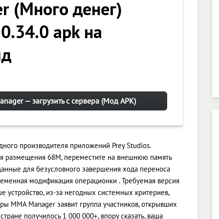
r (Много денег)
0.34.0 apk на
ид
nager — загрузить с сервера (Мод APK)
дного производителя приложений Prey Studios.
ля размещения 68M, переместите на внешнюю память
данные для безусловного завершения хода переноса
временная модификация операционки . Требуемая версия
аше устройство, из-за негодных системных критериев,
гры MMA Manager заявит группа участников, открывших
стране получилось 1 000 000+, впору сказать, ваша