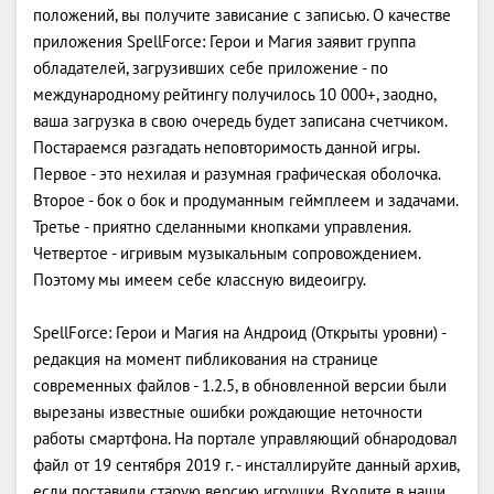
положений, вы получите зависание с записью. О качестве
приложения SpellForce: Герои и Магия заявит группа
обладателей, загрузивших себе приложение - по
международному рейтингу получилось 10 000+, заодно,
ваша загрузка в свою очередь будет записана счетчиком.
Постараемся разгадать неповторимость данной игры.
Первое - это нехилая и разумная графическая оболочка.
Второе - бок о бок и продуманным геймплеем и задачами.
Третье - приятно сделанными кнопками управления.
Четвертое - игривым музыкальным сопровождением.
Поэтому мы имеем себе классную видеоигру.
SpellForce: Герои и Магия на Андроид (Открыты уровни) -
редакция на момент пибликования на странице
современных файлов - 1.2.5, в обновленной версии были
вырезаны известные ошибки рождающие неточности
работы смартфона. На портале управляющий обнародовал
файл от 19 сентября 2019 г. - инсталлируйте данный архив,
если поставили старую версию игрушки. Входите в наши