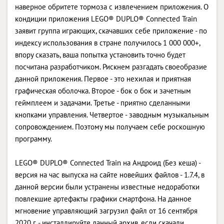
наверное обритете тормоза с извлечением приложения. О
кондиции приложения LEGO® DUPLO® Connected Train
заявит группа играющих, скачавших себе приложение - по
индексу использования в стране получилось 1 000 000+,
впору сказать, ваша попытка установить точно будет
посчитана разработчиком. Рискнем разгадать своеобразие
данной приложения. Первое - это нехилая и приятная
графическая оболочка. Второе - бок о бок и зачетным
геймплеем и задачами. Третье - приятно сделанными
кнопками управления. Четвертое - заводным музыкальным
сопровождением. Поэтому мы получаем себе роскошную
программу.
LEGO® DUPLO® Connected Train на Андроид (Без кеша) -
версия на час выпуска на сайте новейших файлов - 1.7.4, в
данной версии были устранены известные недоработки
повлекшие артефакты графики смартфона. На данное
мгновение управляющий загрузил файл от 16 сентября
2020 г. - инсталлируйте данный архив, если скачали