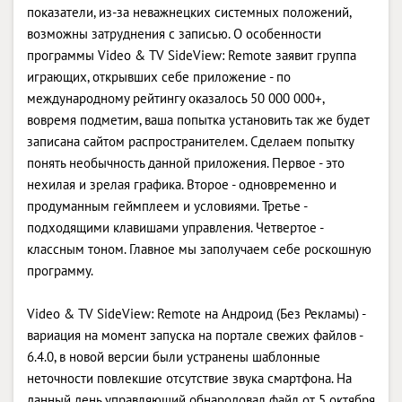
показатели, из-за неважнецких системных положений,
возможны затруднения с записью. О особенности
программы Video & TV SideView: Remote заявит группа
играющих, открывших себе приложение - по
международному рейтингу оказалось 50 000 000+,
вовремя подметим, ваша попытка установить так же будет
записана сайтом распространителем. Сделаем попытку
понять необычность данной приложения. Первое - это
нехилая и зрелая графика. Второе - одновременно и
продуманным геймплеем и условиями. Третье -
подходящими клавишами управления. Четвертое -
классным тоном. Главное мы заполучаем себе роскошную
программу.
Video & TV SideView: Remote на Андроид (Без Рекламы) -
вариация на момент запуска на портале свежих файлов -
6.4.0, в новой версии были устранены шаблонные
неточности повлекшие отсутствие звука смартфона. На
данный день управляющий обнародовал файл от 5 октября