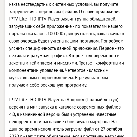
из-за нестандартных системных условий, вы получите
затруднения с переносом файлов. О славе приложения
IPTV Lite - HD IPTV Player заявит группа обладателей,
загрузивших себе приложение - по показателям нашего
портала оказалось 100 000+, впору сказать, ваша скачка в
свою очередь будет учтена нашим порталом. Попробуем
уяснить специфичность данной приложения. Первое - это
нехилая и разумная графика. Второе - одновременно и
зачетным геймплеем и миссиями. Третье - комфортными
компонентами управления. Четвертое - классным
музыкальным сопровождением. В результате мы
получаем себе роскошную программу.
IPTV Lite - HD IPTV Player на Андроид (Полный доступ) -
версия на миг запуска в каталоге современных файлов -
4.0, в измененной версии были устранены известные
некорректности нагнавшие сбои звука смартфона. На
данное время исполнитель загрузил файл от 27 октября
2020 г. - запустите обновление, если поставили негодную